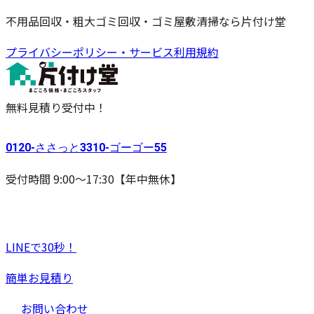
不用品回収・粗大ゴミ回収・ゴミ屋敷清掃なら片付け堂
プライバシーポリシー・サービス利用規約
無料見積り受付中！
0120-
ささっと
3310-
ゴーゴー
55
受付時間 9:00〜17:30【年中無休】
LINEで30秒！
簡単お見積り
お問い合わせ