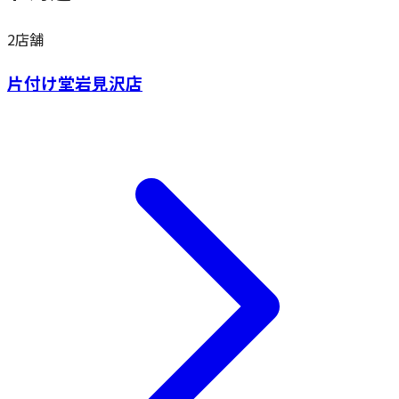
2
店舗
片付け堂岩見沢店