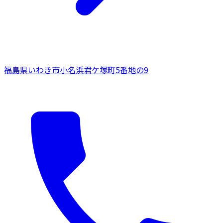
福島県
いわき市
小名浜君ケ塚町5番地の9