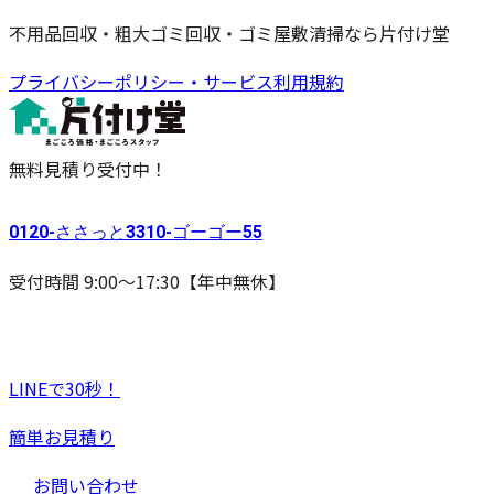
不用品回収・粗大ゴミ回収・ゴミ屋敷清掃なら片付け堂
プライバシーポリシー・サービス利用規約
無料見積り受付中！
0120-
ささっと
3310-
ゴーゴー
55
受付時間 9:00〜17:30【年中無休】
LINEで30秒！
簡単お見積り
お問い合わせ