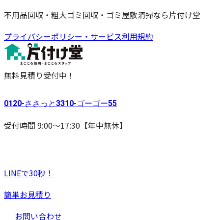
不用品回収・粗大ゴミ回収・ゴミ屋敷清掃なら片付け堂
プライバシーポリシー・サービス利用規約
無料見積り受付中！
0120-
ささっと
3310-
ゴーゴー
55
受付時間 9:00〜17:30【年中無休】
LINEで30秒！
簡単お見積り
お問い合わせ