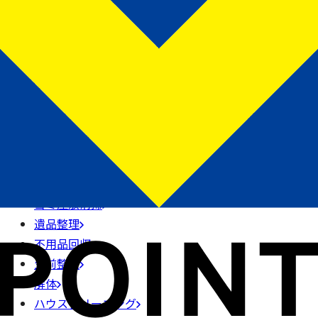
0120-3310-55
受付時間 9:00〜17:30【年中無休】
LINE簡単見積り
メールで無料見積り
プライバシーポリシー
および
サービス利用規約
をご確認いた
だき、同意の上お問い合わせ下さい。
サービス紹介
ゴミ屋敷清掃
遺品整理
不用品回収
生前整理
解体
ハウスクリーニング