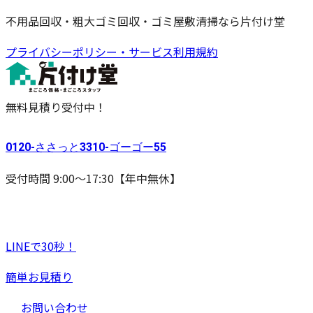
不用品回収・粗大ゴミ回収・ゴミ屋敷清掃なら片付け堂
プライバシーポリシー・サービス利用規約
無料見積り受付中！
0120-
ささっと
3310-
ゴーゴー
55
受付時間 9:00〜17:30【年中無休】
LINEで30秒！
簡単お見積り
お問い合わせ