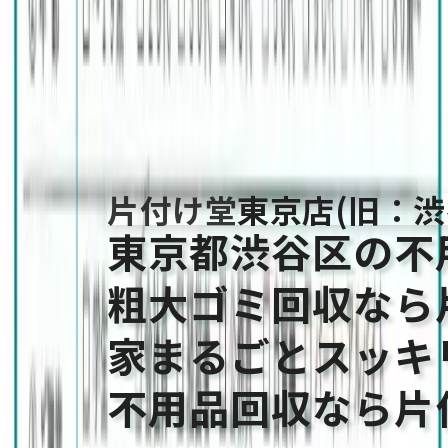
トップ
/
店舗一覧
/
片付け堂東京店
片付け堂
東京店(旧：渋
東京都渋谷区の不
粗大ゴミ回収なら
家まるごとスッ
不用品回収なら片