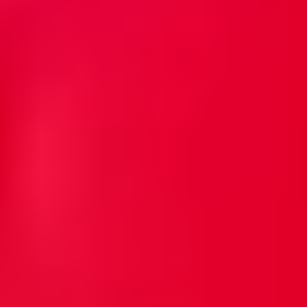
全国FC展開
北海道から九州まで、幅広いエリアに加盟店展開
まごころ対応
社内教育制度による、高品質できめ細やかなスタッフ対応
安心の認可業者
全店舗、各市町村から「一般廃棄物収集運搬業」の許認可を取得