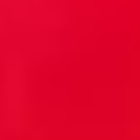
全国FC展開
北海道から九州まで、幅広いエリアに加盟店展開
まごころ対応
社内教育制度による、高品質できめ細やかなスタッフ対応
トップ
/
店舗一覧
/
片付け堂福山店
/
ゴミ屋敷清掃
お住まいのエリアで対応可能か、
すぐ確認!
検索