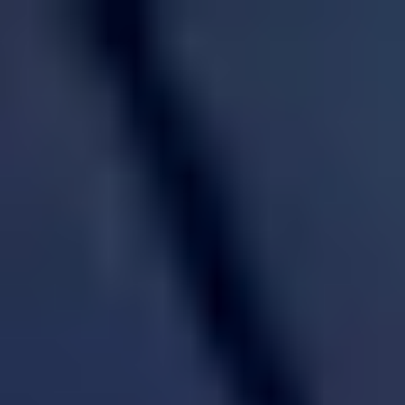
不用品回収・粗大ゴミ回収・ゴミ屋敷清掃なら片付け堂
プライバシーポリシー・サービス利用規約
無料見積り受付中！
0120-
ささっと
3310-
ゴーゴー
55
受付時間 9:00〜17:30【年中無休】
LINEで30秒！
簡単お見積り
お問い合わせ