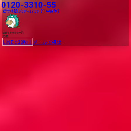
0120-3310-55
受付時間 9:00〜17:30【年中無休】
片
公式キャラクター
乃助
LINEで30秒！
メールで相談
ゴミ屋敷清掃
遺品整理
不用品回収
生前整理
ハウスクリーニング
無許可業者とのトラブルが増えているのでご注意ください
安心の認可業者
全店舗、各市町村から「一般廃棄物収集運搬業」の許認可を取得