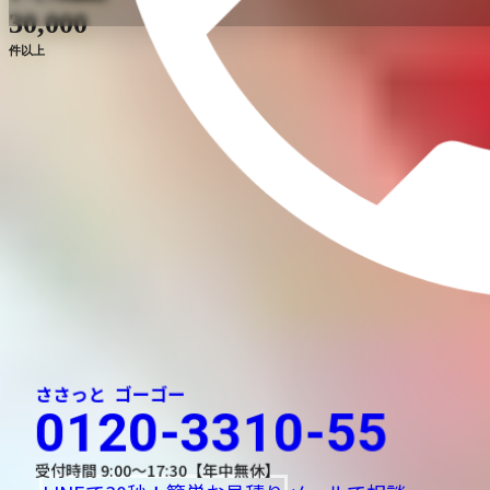
30,000
片付け堂
福山店
件以上
広島県福山市のゴミ屋敷清掃な
ら片付け堂福山店
ゴミ屋敷・
汚部屋なら
お任せください
安心の全国チェーン
ささっと
ゴーゴー
0120-3310-55
受付時間 9:00〜17:30【年中無休】