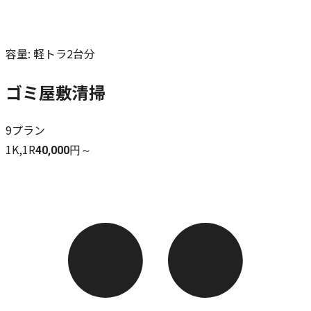
容量
:
軽トラ2台分
ゴミ屋敷清掃
9
プラン
1K,1R
40,000円～