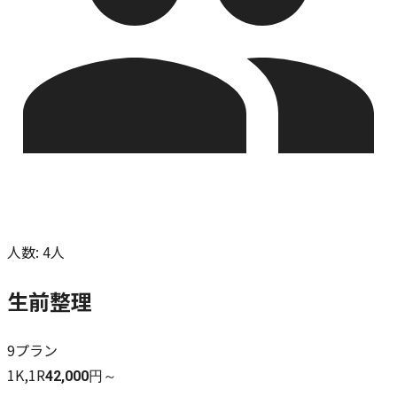
人数
:
4人
生前整理
9
プラン
1K,1R
42,000円～