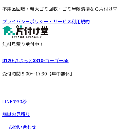
不用品回収・粗大ゴミ回収・ゴミ屋敷清掃なら片付け堂
プライバシーポリシー・サービス利用規約
無料見積り受付中！
0120-
ささっと
3310-
ゴーゴー
55
受付時間 9:00〜17:30【年中無休】
LINEで30秒！
簡単お見積り
お問い合わせ