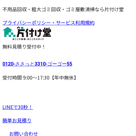
不用品回収・粗大ゴミ回収・ゴミ屋敷清掃なら片付け堂
プライバシーポリシー・サービス利用規約
無料見積り受付中！
0120-
ささっと
3310-
ゴーゴー
55
受付時間 9:00〜17:30【年中無休】
LINEで30秒！
簡単お見積り
お問い合わせ