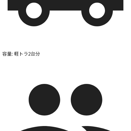
容量
:
軽トラ2台分