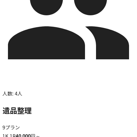
人数
:
4人
遺品整理
9
プラン
1K,1R
40,000円～