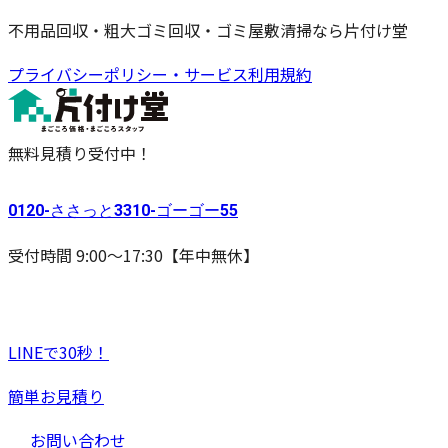
不用品回収・粗大ゴミ回収・ゴミ屋敷清掃なら片付け堂
プライバシーポリシー・サービス利用規約
無料見積り受付中！
0120-
ささっと
3310-
ゴーゴー
55
受付時間 9:00〜17:30【年中無休】
LINEで30秒！
簡単お見積り
お問い合わせ