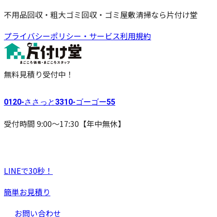
不用品回収・粗大ゴミ回収・ゴミ屋敷清掃なら片付け堂
プライバシーポリシー・サービス利用規約
無料見積り受付中！
0120-
ささっと
3310-
ゴーゴー
55
受付時間 9:00〜17:30【年中無休】
LINEで30秒！
簡単お見積り
お問い合わせ