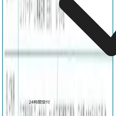
24時間受付