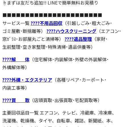
☝まずは友だち追加!! LINEで簡単無料お見積り
■■■■■■■■■■■■■■■■■■■■■■
サービス一覧
????不用品回収
（引越しごみ･粗大ごみ･
ゴミ屋敷･断捨離等）
????ハウスクリーニング
（エアコン･
窓ｶﾞﾗｽ･お部屋丸ごと清掃等）
????
遺品整理
（家財･
生前整理･空き家整理･特殊清掃･遺品供養等）
????解 体
（住宅解体･内装解体･外壁の外装解体･
外構解体等）
????
外構・エクステリア
（各種リペア･カーポート･
内装工事等）
????買 取
（店頭買取･出張買取･宅配買取等）
主要回収品目一覧 エアコン、テレビ、冷蔵庫、冷凍庫、
洗濯機、乾燥機、タイヤ、自転車、雑誌、新聞紙、本、