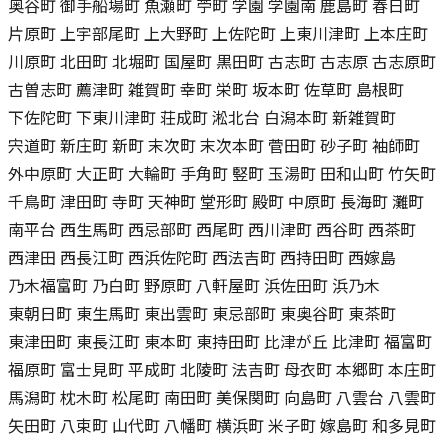
奥谷町 御手船場町 魚瀬町 苧町 学園 学園南 鹿島町 春日町
片原町 上宇部尾町 上大野町 上佐陀町 上東川津町 上本庄町
川原町 北田町 北堀町 国屋町 黒田町 古志町 古志原 古志原町
古曽志町 薦津町 雑賀町 幸町 栄町 坂本町 佐草町 島根町
下佐陀町 下東川津町 荘成町 淞北台 白潟本町 新雑賀町
宍道町 新庄町 新町 末次町 末次本町 菅田町 砂子町 袖師町
外中原町 大正町 大輪町 手角町 竪町 玉湯町 田和山町 竹矢町
千鳥町 津田町 寺町 天神町 堂形町 殿町 中原町 長海町 灘町
南平台 西生馬町 西忌部町 西尾町 西川津町 西谷町 西茶町
西津田 西長江町 西浜佐陀町 西法吉町 西持田町 西嫁島
乃木福富町 乃白町 野原町 八軒屋町 浜佐田町 浜乃木
東朝日町 東生馬町 東出雲町 東忌部町 東奥谷町 東茶町
東津田町 東長江町 東本町 東持田町 比津が丘 比津町 福富町
福原町 富士見町 平成町 北陵町 法吉町 母衣町 本郷町 本庄町
馬潟町 枕木町 松尾町 南田町 美保関町 向島町 八雲台 八雲町
矢田町 八束町 山代町 八幡町 横浜町 米子町 嫁島町 和多見町