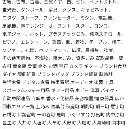
古紙、古布、古着、金属くず、缶、ビン、ペットボトル、
蛍光管、ダンボール、家具、ダンス、キャビネット、
コタツ、ストーブ、ファンヒーター、ミシン、電話機、
扇風機、電子レンジ、オーブントースター、コンロ、
電子ジャー、ポット、プラスチックごみ、発泡スチロール、
ピアノ、エレクトーン、楽器、服、着物、テーブル、椅子、
ソファー、布団、ベッドマット、仏壇、農機具、物置、
その他可燃物、不燃物、粗大ごみ、資源ごみ 買取品目一覧
衣料 貴金属 骨董 金券 お酒 宝石 カメラ ギター ブランド食器
ダイヤ 服飾雑貨 ブランドバッグ ブランド雑貨 腕時計
生活家電 デジタル家電 携帯電話 オーディオ 楽器 工具
スポーツ/レジャー用品 ギフト用品 ホビー 洋酒 バイク・
自動車関連品 自転車 香水・化粧品 美容機器/健康器具 ほか
回収エリア一覧 上乃木 青葉台 秋鹿町 朝酌町 朝日町 意宇町
石橋町 伊勢宮町 一の谷町 魚町 うぐいす台 打出町 内中原町
邑生町 大井町 大垣町 大草町 大野町 大庭町 大海崎町 岡本町