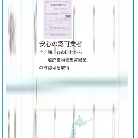
安心の認可業者
全店舗、各市町村から
「一般廃棄物収集運搬業」
の許認可を取得