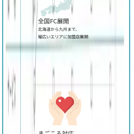
全国FC展開
北海道から九州まで、
幅広いエリアに加盟店展開
まごころ対応