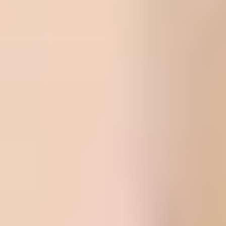
全国FC展開
北海道から九州まで、幅広いエリアに加盟店展開
まごころ対応
社内教育制度による、高品質できめ細やかなスタッフ対応
トップ
/
店舗一覧
/
片付け堂いわき店
/
生前整理
お住まいのエリアで対応可能か、
すぐ確認!
検索