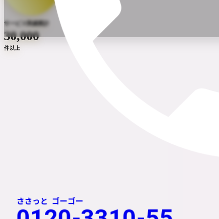
サービス実績累計
30,000
片付け堂
いわき店
件以上
福島県いわき市の生前整理なら
片付け堂いわき店
お元気なうち
に、自分の意志で。
プロと進める生前整理。
安心の全国チェーン
ささっと
ゴーゴー
0120-3310-55