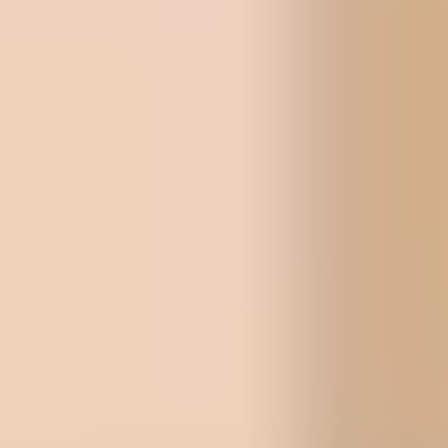
生前整理
が選ばれる
5
つ
の理由
お客様に安心してご利用いただけるよう、
片付け堂は
5
つのお約束を大切にしています。
1