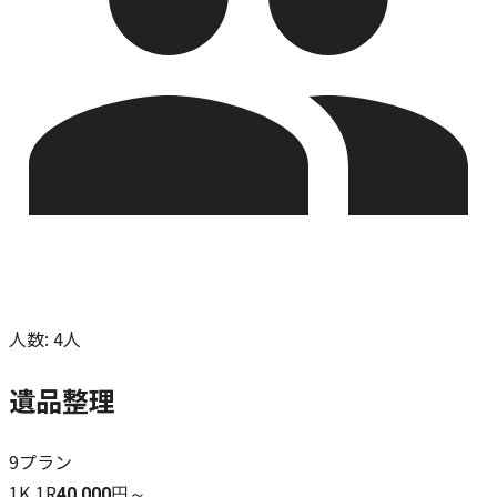
人数
:
4人
遺品整理
9
プラン
1K,1R
40,000円～