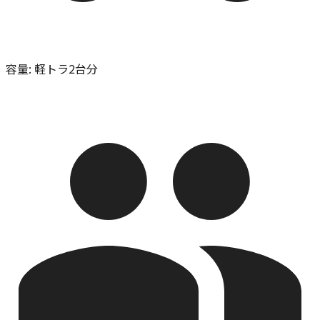
容量
:
軽トラ2台分