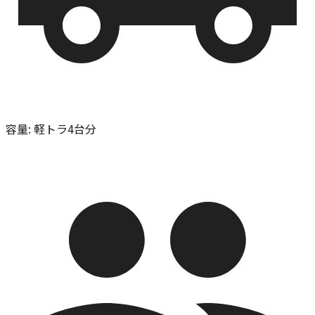
容量
:
軽トラ4台分