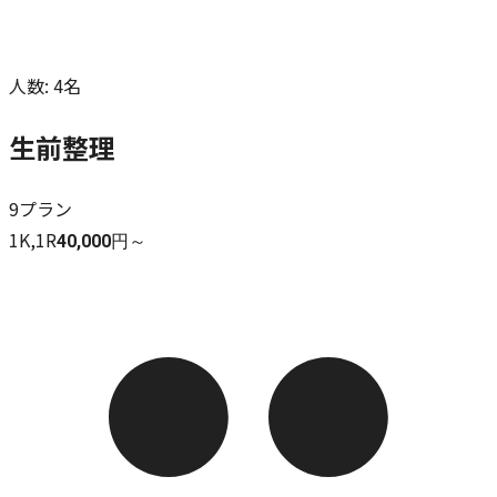
人数
:
4名
生前整理
9
プラン
1K,1R
40,000円～