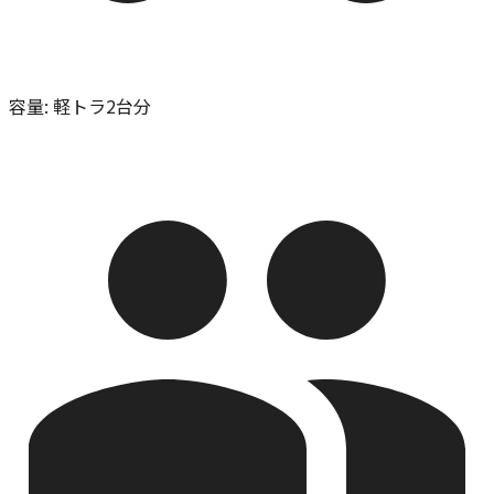
容量
:
軽トラ2台分