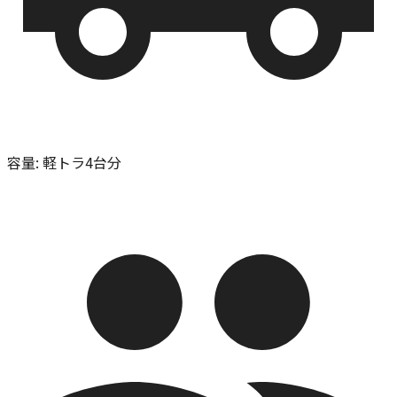
容量
:
軽トラ4台分