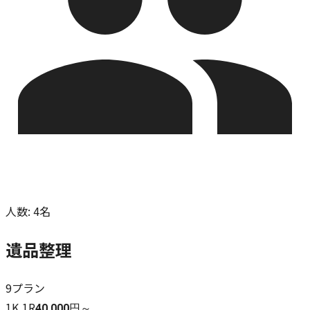
人数
:
4名
遺品整理
9
プラン
1K,1R
40,000円～