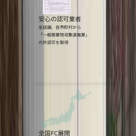
安心の認可業者
全店舗、各市町村から
「一般廃棄物収集運搬業」
の許認可を取得
全国FC展開