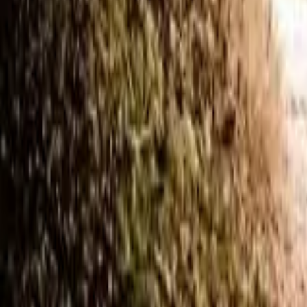
ゴミ屋敷清掃
遺品整理
不用品回収
生前整理
解体
ハウスクリーニング
作業実績
お客様の声
ご利用の流れ
料金
店舗一覧