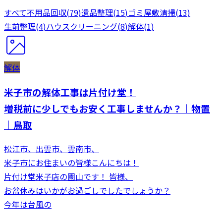
すべて
不用品回収
(
79
)
遺品整理
(
15
)
ゴミ屋敷清掃
(
13
)
生前整理
(
4
)
ハウスクリーニング
(
8
)
解体
(
1
)
解体
米子市の解体工事は片付け堂！
増税前に少しでもお安く工事しませんか？｜物置
｜鳥取
松江市、出雲市、雲南市、
米子市にお住まいの皆様こんにちは！
片付け堂米子店の園山です！ 皆様、
お盆休みはいかがお過ごしでしたでしょうか？
今年は台風の