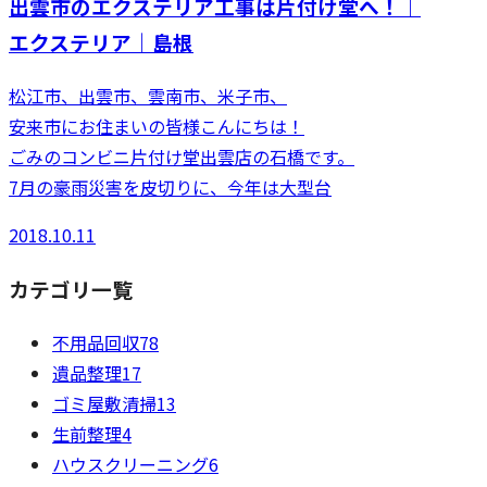
出雲市のエクステリア工事は片付け堂へ！｜
エクステリア｜島根
松江市、出雲市、雲南市、米子市、
安来市にお住まいの皆様こんにちは！
ごみのコンビニ片付け堂出雲店の石橋です。
7月の豪雨災害を皮切りに、今年は大型台
2018.10.11
カテゴリ一覧
不用品回収
78
遺品整理
17
ゴミ屋敷清掃
13
生前整理
4
ハウスクリーニング
6