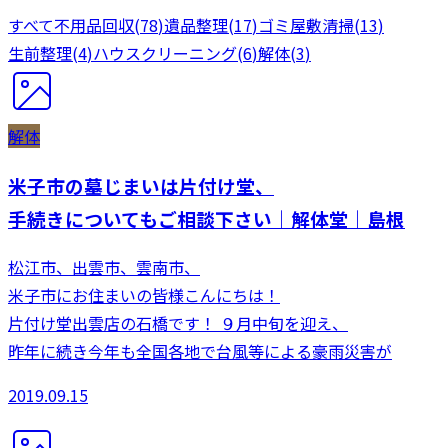
すべて
不用品回収
(
78
)
遺品整理
(
17
)
ゴミ屋敷清掃
(
13
)
生前整理
(
4
)
ハウスクリーニング
(
6
)
解体
(
3
)
解体
米子市の墓じまいは片付け堂、
手続きについてもご相談下さい｜解体堂｜島根
松江市、出雲市、雲南市、
米子市にお住まいの皆様こんにちは！
片付け堂出雲店の石橋です！ ９月中旬を迎え、
昨年に続き今年も全国各地で台風等による豪雨災害が
2019.09.15