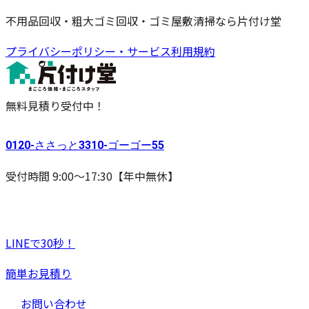
不用品回収・粗大ゴミ回収・ゴミ屋敷清掃なら片付け堂
プライバシーポリシー・サービス利用規約
無料見積り受付中！
0120-
ささっと
3310-
ゴーゴー
55
受付時間 9:00〜17:30【年中無休】
LINEで30秒！
簡単お見積り
お問い合わせ