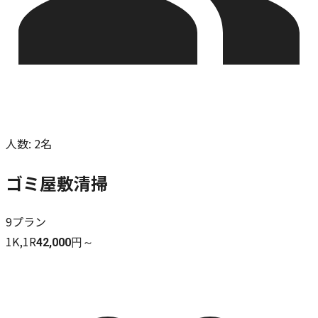
人数
:
2名
ゴミ屋敷清掃
9
プラン
1K,1R
42,000円～