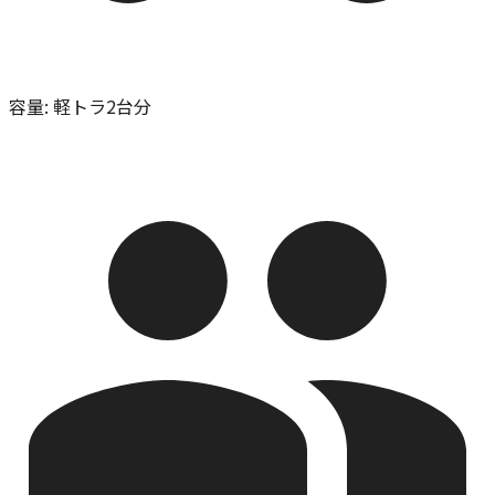
容量
:
軽トラ2台分