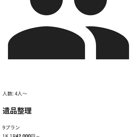
人数
:
4人～
遺品整理
9
プラン
1K,1R
42,000円～