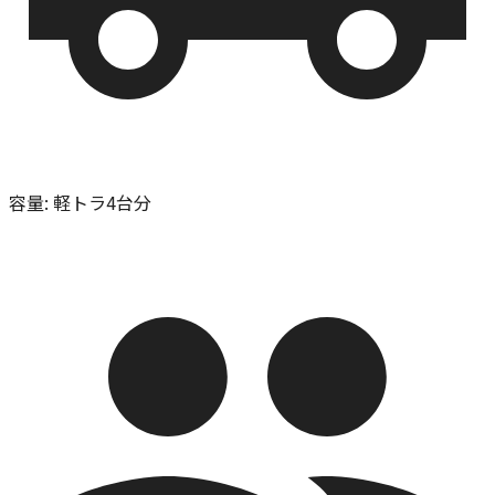
容量
:
軽トラ4台分