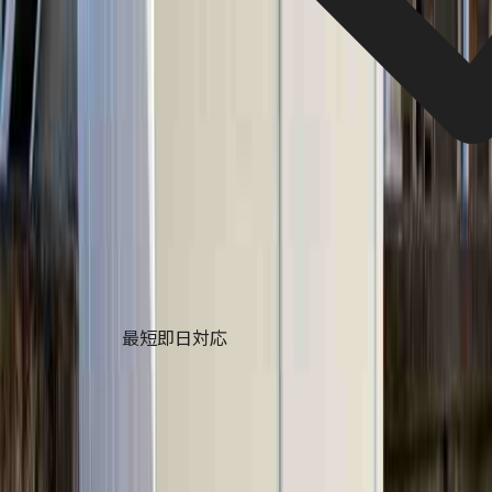
最短即日対応