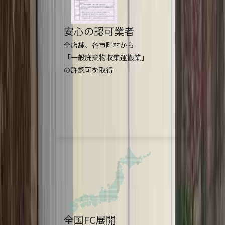
安心の認可業者
全店舗、各市町村から
「一般廃棄物収集運搬業」
の許認可を取得
全国FC展開